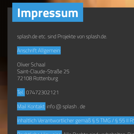
Impressum
splash.de etc. sind Projekte von splash.de.
Anschrift Allgemein:
Oliver Schaal
Saint-Claude-Straße 25
72108 Rottenburg
Tel.:
07472302121
Mail Kontakt:
info @ splash . de
Inhaltlich Verantwortlicher gemäß § 5 TMG / § 55 II R